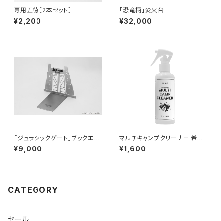
専用五徳［2本セット］
「恐竜柄」焚火台
¥2,200
¥32,000
「ジュラシックゲート」ブックエン
マルチキャンプクリーナー 希釈
ド
済ストレートタイプ
¥9,000
¥1,600
CATEGORY
セール