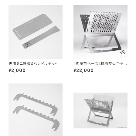
専用ミニ鉄板&ハンドルセット
［紫陽花ベース］和柄焚火台セッ
ト
¥2,000
¥22,000