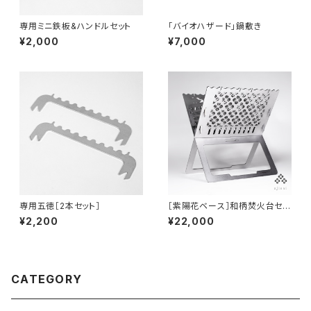
専用ミニ鉄板&ハンドルセット
「バイオハザード」鍋敷き
¥2,000
¥7,000
専用五徳［2本セット］
［紫陽花ベース］和柄焚火台セッ
ト
¥2,200
¥22,000
CATEGORY