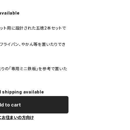
available
ット用に設計された五徳2本セットで
やフライパン、やかん等を置いたりでき
売りの「専用ミニ鉄板」を参考で置いた
l shipping available
d to cart
にお住まいの方向け