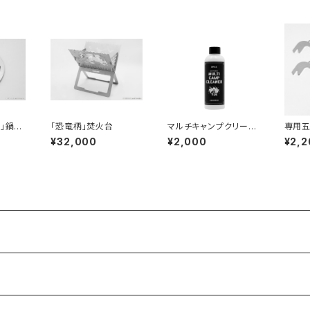
ス」鍋敷
「恐竜柄」焚火台
マルチキャンプクリーナ
専用五
ー 詰め替え用希釈用原
¥32,000
¥2,000
¥2,2
液