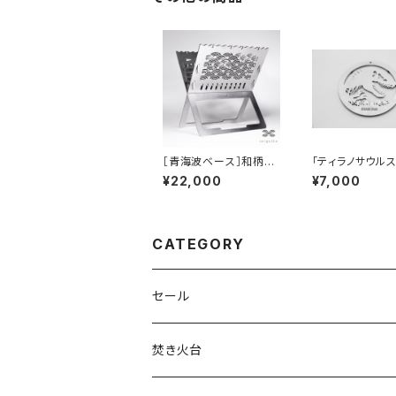
［青海波ベース］和柄焚
「ティラノサウル
火台セット
き
¥22,000
¥7,000
CATEGORY
セール
焚き火台